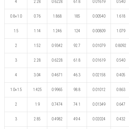
4
2.28
0.6228
61.8
0.01619
0.540
0.8×1.0
0.76
1.868
185
0.00540
1.618
1.5
1.14
1.246
124
0.00809
1.079
2
1.52
0.9342
92.7
0.01079
0.8092
3
2.28
0.6228
61.8
0.01619
0.540
4
3.04
0.4671
46.3
0.02158
0.405
1.0×1.5
1.425
0.9965
98.8
0.01012
0.863
2
1.9
0.7474
74.1
0.01349
0.647
3
2.85
0.4982
49.4
0.02024
0.432