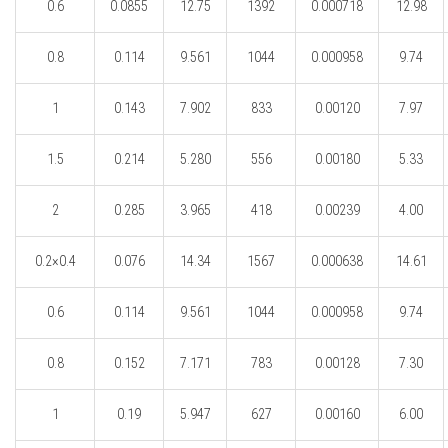
0.6
0.0855
12.75
1392
0.000718
12.98
0.8
0.114
9.561
1044
0.000958
9.74
1
0.143
7.902
833
0.00120
7.97
1.5
0.214
5.280
556
0.00180
5.33
2
0.285
3.965
418
0.00239
4.00
0.2×0.4
0.076
14.34
1567
0.000638
14.61
0.6
0.114
9.561
1044
0.000958
9.74
0.8
0.152
7.171
783
0.00128
7.30
1
0.19
5.947
627
0.00160
6.00