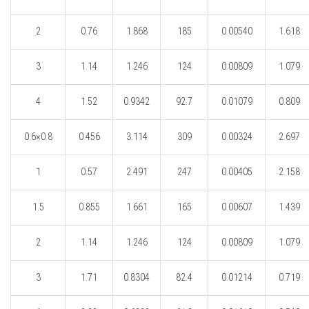
2
0.76
1.868
185
0.00540
1.618
3
1.14
1.246
124
0.00809
1.079
4
1.52
0.9342
92.7
0.01079
0.809
0.6×0.8
0.456
3.114
309
0.00324
2.697
1
0.57
2.491
247
0.00405
2.158
1.5
0.855
1.661
165
0.00607
1.439
2
1.14
1.246
124
0.00809
1.079
3
1.71
0.8304
82.4
0.01214
0.719