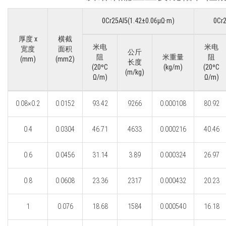
0Cr25Al5(1.42±0.06μΩ·m)
0Cr
厚度 x
横截
米电
米电
宽度
面积
公斤
阻
米重量
阻
(mm)
(mm2)
长度
(20ºC
(kg/m)
(20ºC
(m/kg)
Ω/m)
Ω/m)
0.08×0.2
0.0152
93.42
9266
0.000108
80.92
0.4
0.0304
46.71
4633
0.000216
40.46
0.6
0.0456
31.14
3.89
0.000324
26.97
0.8
0.0608
23.36
2317
0.000432
20.23
1
0.076
18.68
1584
0.000540
16.18