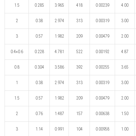
1.5
0.285
3.965
418
0.00239
4.00
2
0.38
2.974
313
0.00319
3.00
3
0.57
1.982
209
0.00479
2.00
0.4×0.6
0.228
4.781
522
0.00192
4.87
0.8
0.304
3.586
392
0.00255
3.65
1
0.38
2.974
313
0.00319
3.00
1.5
0.57
1.982
209
0.00479
2.00
2
0.76
1.487
157
0.00638
1.50
3
1.14
0.991
104
0.00958
1.00