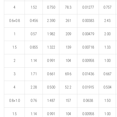
4
1.52
0.750
78.3
0.01277
0.757
0.6×0.8
0.456
2.390
261
0.00383
2.43
1
0.57
1.982
209
0.00479
2.00
1.5
0.855
1.322
139
0.00718
1.33
2
1.14
0.991
104
0.00958
1.00
3
1.71
0.661
69.6
0.01436
0.667
4
2.28
0.500
52.2
0.01915
0.504
0.8×1.0
0.76
1.487
157
0.0638
1.50
1.5
1.14
0.991
104
0.00958
1.00