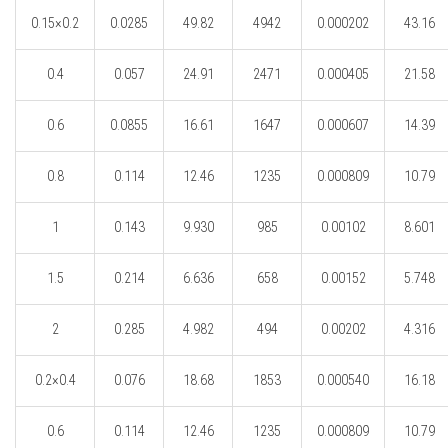
0.15×0.2
0.0285
49.82
4942
0.000202
43.16
0.4
0.057
24.91
2471
0.000405
21.58
0.6
0.0855
16.61
1647
0.000607
14.39
0.8
0.114
12.46
1235
0.000809
10.79
1
0.143
9.930
985
0.00102
8.601
1.5
0.214
6.636
658
0.00152
5.748
2
0.285
4.982
494
0.00202
4.316
0.2×0.4
0.076
18.68
1853
0.000540
16.18
0.6
0.114
12.46
1235
0.000809
10.79