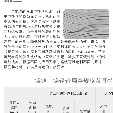
与传统的圆形电热丝相比，扁
平电热丝的横截面更宽，从而产生
更大的表面积。这意味着它可以更
有效地与周围环境进行热交换，提
高加热效率。由于扁线的表面积较
大，在运行过程中可以更容易地散
发产生的热量，降低过热的风险，延长电热丝的使用寿命。扁
线的形状使其在受到外力时不易变形或断裂，提供更高的强度
和稳定性，这在需要频繁移动或振动的应用中尤为重要。它更
容易在各种设备或结构中安装和固定，减少了安装过程中的难
度和成本。根据不同的应用要求，扁线可以定制不同的尺寸、
厚度和材料，以满足特定的加热要求。
镍铬、镍铬铁扁丝规格及其
Cr20Ni80(1.09 ±0.05μΩ·m)
Cr15N
厚度 x
横截
米电
米电
宽度
面积
公斤
阻
米重量
阻
(mm)
(mm2)