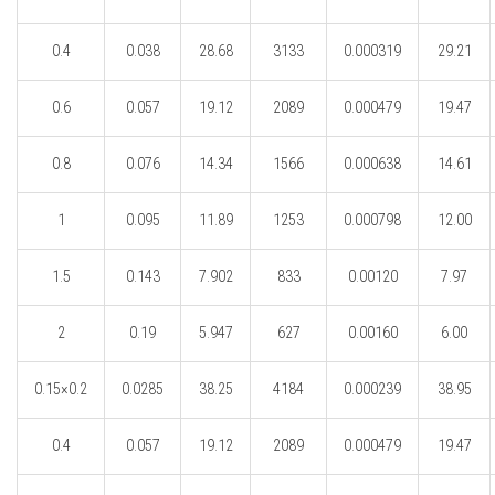
0.4
0.038
28.68
3133
0.000319
29.21
0.6
0.057
19.12
2089
0.000479
19.47
0.8
0.076
14.34
1566
0.000638
14.61
1
0.095
11.89
1253
0.000798
12.00
1.5
0.143
7.902
833
0.00120
7.97
2
0.19
5.947
627
0.00160
6.00
0.15×0.2
0.0285
38.25
4184
0.000239
38.95
0.4
0.057
19.12
2089
0.000479
19.47