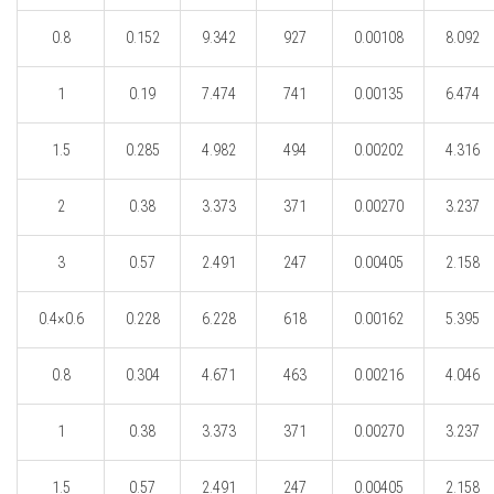
0.8
0.152
9.342
927
0.00108
8.092
1
0.19
7.474
741
0.00135
6.474
1.5
0.285
4.982
494
0.00202
4.316
2
0.38
3.373
371
0.00270
3.237
3
0.57
2.491
247
0.00405
2.158
0.4×0.6
0.228
6.228
618
0.00162
5.395
0.8
0.304
4.671
463
0.00216
4.046
1
0.38
3.373
371
0.00270
3.237
1.5
0.57
2.491
247
0.00405
2.158