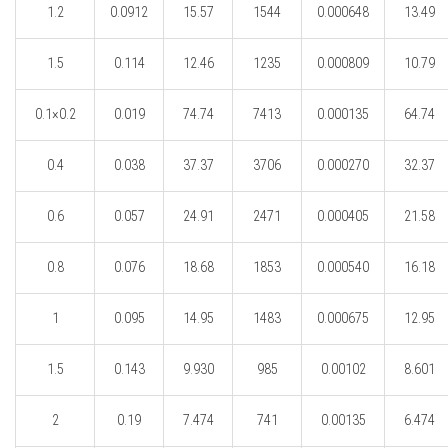
1.2
0.0912
15.57
1544
0.000648
13.49
1.5
0.114
12.46
1235
0.000809
10.79
0.1×0.2
0.019
74.74
7413
0.000135
64.74
0.4
0.038
37.37
3706
0.000270
32.37
0.6
0.057
24.91
2471
0.000405
21.58
0.8
0.076
18.68
1853
0.000540
16.18
1
0.095
14.95
1483
0.000675
12.95
1.5
0.143
9.930
985
0.00102
8.601
2
0.19
7.474
741
0.00135
6.474